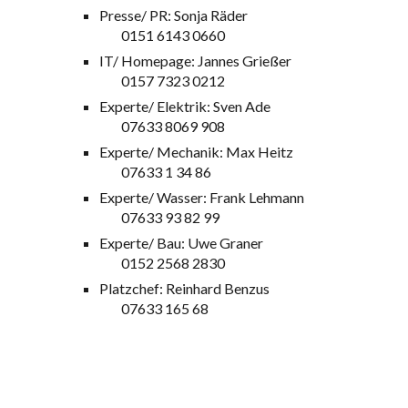
Presse/ PR: Sonja Räder
0151 6143 0660
IT/ Homepage: Jannes Grießer
0157 7323 0212
Experte/ Elektrik: Sven Ade
07633 8069 908
Experte/ Mechanik: Max Heitz
07633 1 34 86
Experte/ Wasser: Frank Lehmann
07633 93 82 99
Experte/ Bau: Uwe Graner
0152 2568 2830
Platzchef: Reinhard Benzus
07633 165 68